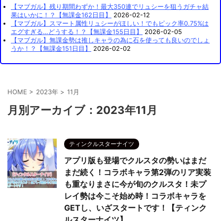
【マブガル】残り期間わずか！最大350連でリュシーを狙うガチャ結
果はいかに！？【無課金162日目】
2026-02-12
【マブガル】スマート属性リュシーがほしい！でもピック率0.75%は
エグすぎる…どうする！？【無課金155日目】
2026-02-05
【マブガル】無課金勢は推しキャラの為に石を使っても良いのでしょ
うか！？【無課金151日目】
2026-02-02
HOME
>
2023年
>
11月
月別アーカイブ：2023年11月
ティンクルスターナイツ
アプリ版も登場でクルスタの勢いはまだ
まだ続く！コラボキャラ第2弾のリア実装
も重なりまさに今が旬のクルスタ！未プ
レイ勢は今こそ始め時！コラボキャラを
GETし、いざスタートです！【ティンク
ルスターナイツ】