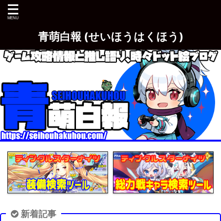
青萌白報 (せいほうはくほう)
新着記事