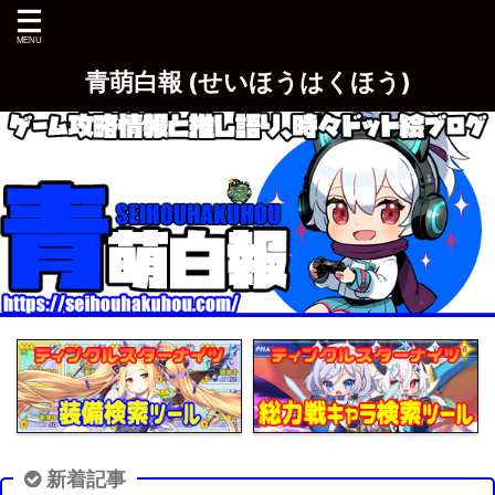
青萌白報 (せいほうはくほう)
新着記事