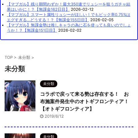
【マブガル】残り期間わずか！最大350連でリュシーを狙うガチャ結
果はいかに！？【無課金162日目】
2026-02-12
【マブガル】スマート属性リュシーがほしい！でもピック率0.75%は
エグすぎる…どうする！？【無課金155日目】
2026-02-05
【マブガル】無課金勢は推しキャラの為に石を使っても良いのでしょ
うか！？【無課金151日目】
2026-02-02
TOP
>
未分類
>
未分類
未分類
コラボで戻って来る勢は存在する！ お
布施案件発生中のオトギフロンティア！
【オトギフロンティア】
2019/6/12
未分類