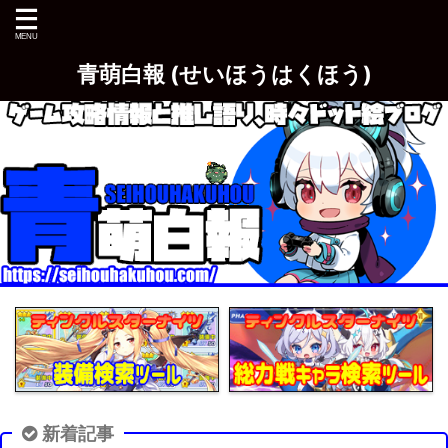
青萌白報 (せいほうはくほう)
新着記事