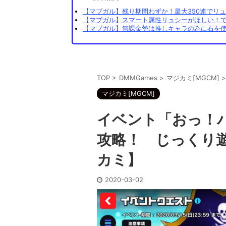
【マブガル】残り期間わずか！最大350連でリュ
【マブガル】スマート属性リュシーがほしい！でも
【マブガル】無課金勢は推しキャラの為に石を使
TOP
>
DMMGames
>
マジカミ[MGCM]
>
マジカミ[MGCM]
イベント「おっ！
攻略！ じっくり
カミ】
2020-03-02