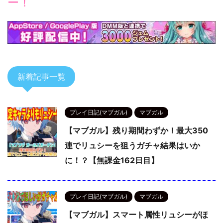
ー！
新着記事一覧
プレイ日記(マブガル)
マブガル
【マブガル】残り期間わずか！最大350
連でリュシーを狙うガチャ結果はいか
に！？【無課金162日目】
プレイ日記(マブガル)
マブガル
【マブガル】スマート属性リュシーがほ