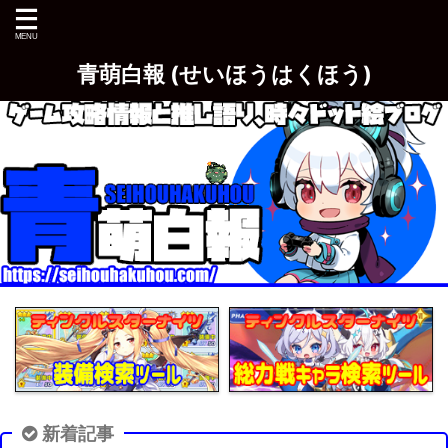
青萌白報 (せいほうはくほう)
新着記事