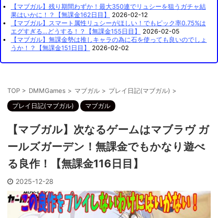
【マブガル】残り期間わずか！最大350連でリュシーを狙うガチャ結
果はいかに！？【無課金162日目】
2026-02-12
【マブガル】スマート属性リュシーがほしい！でもピック率0.75%は
エグすぎる…どうする！？【無課金155日目】
2026-02-05
【マブガル】無課金勢は推しキャラの為に石を使っても良いのでしょ
うか！？【無課金151日目】
2026-02-02
TOP
>
DMMGames
>
マブガル
>
プレイ日記(マブガル)
>
プレイ日記(マブガル)
マブガル
【マブガル】次なるゲームはマブラヴ ガ
ールズガーデン！無課金でもかなり遊べ
る良作！【無課金116日目】
2025-12-28