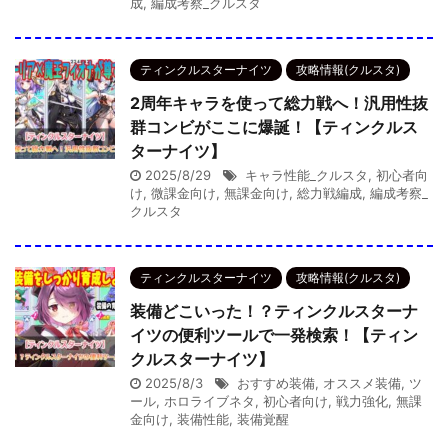
成
,
編成考察_クルスタ
ティンクルスターナイツ
攻略情報(クルスタ)
2周年キャラを使って総力戦へ！汎用性抜
群コンビがここに爆誕！【ティンクルス
ターナイツ】
2025/8/29
キャラ性能_クルスタ
,
初心者向
け
,
微課金向け
,
無課金向け
,
総力戦編成
,
編成考察_
クルスタ
ティンクルスターナイツ
攻略情報(クルスタ)
装備どこいった！？ティンクルスターナ
イツの便利ツールで一発検索！【ティン
クルスターナイツ】
2025/8/3
おすすめ装備
,
オススメ装備
,
ツ
ール
,
ホロライブネタ
,
初心者向け
,
戦力強化
,
無課
金向け
,
装備性能
,
装備覚醒