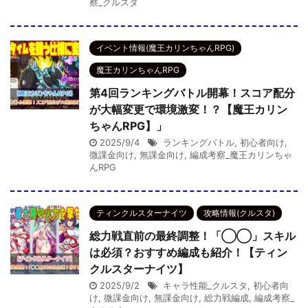
察_クルスタ
イベント情報(魔王カリンちゃんRPG)
魔王カリンちゃんRPG
第4回ランキングバトル開幕！スコア配分
が大幅変更で環境激変！？【魔王カリン
ちゃんRPG】」
2025/9/4
ランキングバトル
,
初心者向け
,
微課金向け
,
無課金向け
,
編成考察_魔王カリンちゃ
んRPG
ティンクルスターナイツ
攻略情報(クルスタ)
総力戦直前の最終調整！「◯◯」スキル
は必須？おすすめ編成も紹介！【ティン
クルスターナイツ】
2025/9/2
キャラ性能_クルスタ
,
初心者向
け
,
微課金向け
,
無課金向け
,
総力戦編成
,
編成考察_