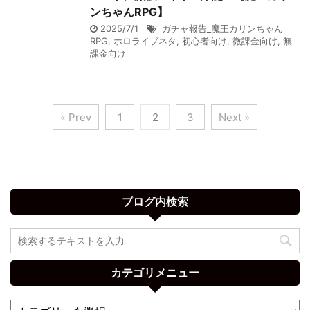
ンちゃんRPG】
2025/7/1
ガチャ報告_魔王カリンちゃん
RPG
,
ホロライブネタ
,
初心者向け
,
微課金向け
,
無
課金向け
« Prev
1
2
3
Next »
ブログ内検索
カテゴリメニュー