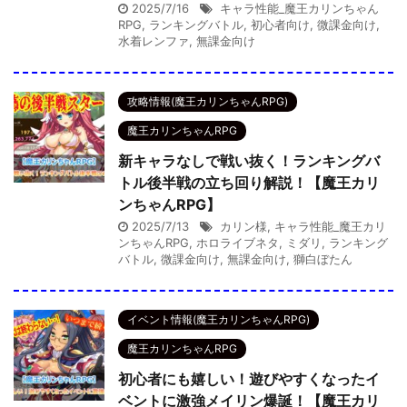
2025/7/16
キャラ性能_魔王カリンちゃん
RPG
,
ランキングバトル
,
初心者向け
,
微課金向け
,
水着レンファ
,
無課金向け
攻略情報(魔王カリンちゃんRPG)
魔王カリンちゃんRPG
新キャラなしで戦い抜く！ランキングバ
トル後半戦の立ち回り解説！【魔王カリ
ンちゃんRPG】
2025/7/13
カリン様
,
キャラ性能_魔王カリ
ンちゃんRPG
,
ホロライブネタ
,
ミダリ
,
ランキング
バトル
,
微課金向け
,
無課金向け
,
獅白ぼたん
イベント情報(魔王カリンちゃんRPG)
魔王カリンちゃんRPG
初心者にも嬉しい！遊びやすくなったイ
ベントに激強メイリン爆誕！【魔王カリ