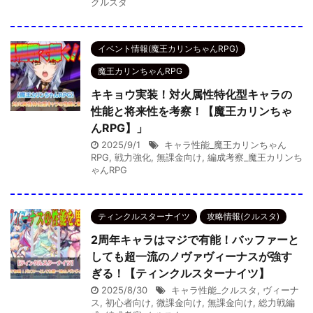
クルスタ
イベント情報(魔王カリンちゃんRPG)
魔王カリンちゃんRPG
キキョウ実装！対火属性特化型キャラの
性能と将来性を考察！【魔王カリンちゃ
んRPG】」
2025/9/1
キャラ性能_魔王カリンちゃん
RPG
,
戦力強化
,
無課金向け
,
編成考察_魔王カリンち
ゃんRPG
ティンクルスターナイツ
攻略情報(クルスタ)
2周年キャラはマジで有能！バッファーと
しても超一流のノヴァヴィーナスが強す
ぎる！【ティンクルスターナイツ】
2025/8/30
キャラ性能_クルスタ
,
ヴィーナ
ス
,
初心者向け
,
微課金向け
,
無課金向け
,
総力戦編