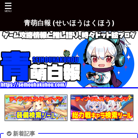
青萌白報 (せいほうはくほう)
新着記事