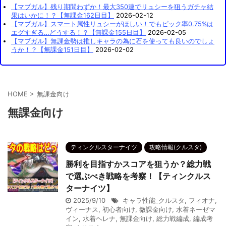
【マブガル】残り期間わずか！最大350連でリュシーを狙うガチャ結
果はいかに！？【無課金162日目】
2026-02-12
【マブガル】スマート属性リュシーがほしい！でもピック率0.75%は
エグすぎる…どうする！？【無課金155日目】
2026-02-05
【マブガル】無課金勢は推しキャラの為に石を使っても良いのでしょ
うか！？【無課金151日目】
2026-02-02
HOME
>
無課金向け
無課金向け
ティンクルスターナイツ
攻略情報(クルスタ)
勝利を目指すかスコアを狙うか？総力戦
で選ぶべき戦略を考察！【ティンクルス
ターナイツ】
2025/9/10
キャラ性能_クルスタ
,
フィオナ
,
ヴィーナス
,
初心者向け
,
微課金向け
,
水着ネーゼマ
イン
,
水着ヘレナ
,
無課金向け
,
総力戦編成
,
編成考