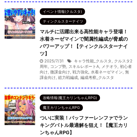
イベント情報(クルスタ)
ティンクルスターナイツ
マルチに活躍出来る高性能キャラ登場！
水着ネーゼマインで闇属性編成が脅威の
パワーアップ！【ティンクルスターナイ
ツ】
2025/7/31
キャラ性能_クルスタ
,
クルスタ2
周年
,
コンプ勢
,
スキルレポートA
,
メテオラ
,
初心者
向け
,
微課金向け
,
戦力強化
,
水着ネーゼマイン
,
無
課金向け
,
総力戦編成
,
編成考察_クルスタ
攻略情報(魔王カリンちゃんRPG)
魔王カリンちゃんRPG
ついに実装！バッファーレンファでラン
キングバトル最適解を狙え！【魔王カリ
ンちゃんRPG】