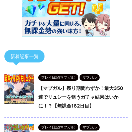
新着記事一覧
プレイ日記(マブガル)
マブガル
【マブガル】残り期間わずか！最大350
連でリュシーを狙うガチャ結果はいか
に！？【無課金162日目】
プレイ日記(マブガル)
マブガル