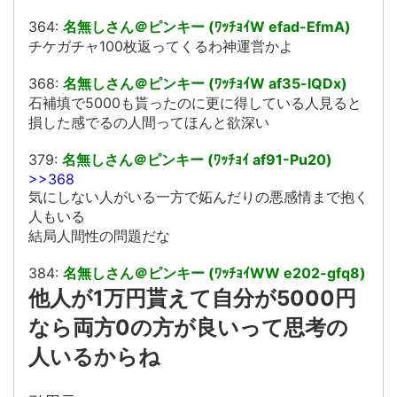
364:
名無しさん＠ピンキー (ﾜｯﾁｮｲW efad-EfmA)
チケガチャ100枚返ってくるわ神運営かよ
368:
名無しさん＠ピンキー (ﾜｯﾁｮｲW af35-lQDx)
石補填で5000も貰ったのに更に得している人見ると
損した感でるの人間ってほんと欲深い
379:
名無しさん＠ピンキー (ﾜｯﾁｮｲ af91-Pu20)
>>368
気にしない人がいる一方で妬んだりの悪感情まで抱く
人もいる
結局人間性の問題だな
384:
名無しさん＠ピンキー (ﾜｯﾁｮｲWW e202-gfq8)
他人が1万円貰えて自分が5000円
なら両方0の方が良いって思考の
人いるからね