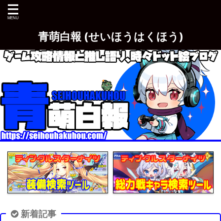
青萌白報 (せいほうはくほう)
新着記事