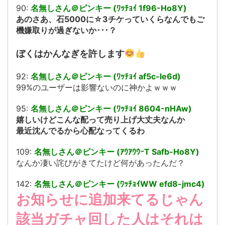
90:
名無しさん＠ピンキー (ﾜｯﾁｮｲ 1f96-Ho8Y)
あのさあ、石5000に☆3チケっていくらなんでもご
機嫌取りが過ぎないか･･･？
ぼくはかんなぎを許します
92:
名無しさん＠ピンキー (ﾜｯﾁｮｲ af5c-le6d)
99%のユーザーは影響ないのに神かよｗｗｗ
95:
名無しさん＠ピンキー (ﾜｯﾁｮｲ 8604-nHAw)
嬉しいけどこんな配って売り上げ大丈夫なんか
最近沈んでるから心配なってくるわ
109:
名無しさん＠ピンキー (ｱｳｱｳｳｰT Safb-Ho8Y)
なんか凄い詫びがきてたけど何があったんだ？
142:
名無しさん＠ピンキー (ﾜｯﾁｮｲWW efd8-jmc4)
お知らせに追加来てるじゃん
該当ガチャ回した人はそれは