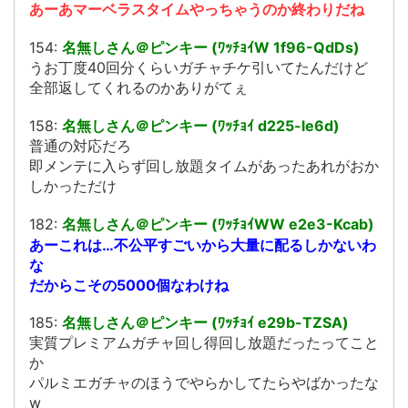
あーあマーベラスタイムやっちゃうのか終わりだね
154:
名無しさん＠ピンキー (ﾜｯﾁｮｲW 1f96-QdDs)
うお丁度40回分くらいガチャチケ引いてたんだけど
全部返してくれるのかありがてぇ
158:
名無しさん＠ピンキー (ﾜｯﾁｮｲ d225-le6d)
普通の対応だろ
即メンテに入らず回し放題タイムがあったあれがおか
しかっただけ
182:
名無しさん＠ピンキー (ﾜｯﾁｮｲWW e2e3-Kcab)
あーこれは…不公平すごいから大量に配るしかないわ
な
だからこその5000個なわけね
185:
名無しさん＠ピンキー (ﾜｯﾁｮｲ e29b-TZSA)
実質プレミアムガチャ回し得回し放題だったってこと
か
パルミエガチャのほうでやらかしてたらやばかったな
w