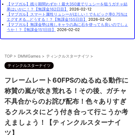
【マブガル】残り期間わずか！最大350連でリュシーを狙うガチャ結
果はいかに！？【無課金162日目】
2026-02-12
【マブガル】スマート属性リュシーがほしい！でもピック率0.75%は
エグすぎる…どうする！？【無課金155日目】
2026-02-05
【マブガル】無課金勢は推しキャラの為に石を使っても良いのでしょ
うか！？【無課金151日目】
2026-02-02
TOP
>
DMMGames
>
ティンクルスターナイツ
>
ティンクルスターナイツ
フレームレート60FPSのぬるぬる動作に
称賛の嵐が吹き荒れる！その後、ガチャ
不具合からのお詫び配布！色々ありすぎ
るクルスタにどう付き合って行こうか考
えましょう！【ティンクルスターナイ
ツ】