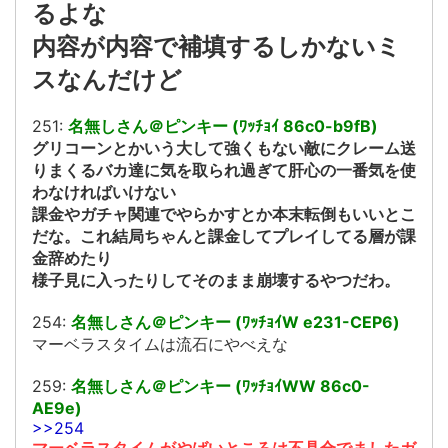
るよな
内容が内容で補填するしかないミ
スなんだけど
251:
名無しさん＠ピンキー (ﾜｯﾁｮｲ 86c0-b9fB)
グリコーンとかいう大して強くもない敵にクレーム送
りまくるバカ達に気を取られ過ぎて肝心の一番気を使
わなければいけない
課金やガチャ関連でやらかすとか本末転倒もいいとこ
だな。これ結局ちゃんと課金してプレイしてる層が課
金辞めたり
様子見に入ったりしてそのまま崩壊するやつだわ。
254:
名無しさん＠ピンキー (ﾜｯﾁｮｲW e231-CEP6)
マーベラスタイムは流石にやべえな
259:
名無しさん＠ピンキー (ﾜｯﾁｮｲWW 86c0-
AE9e)
>>254
マーベラスタイムがやばいところは不具合でましたガ