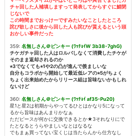
チャ回した人補填しますって発表してからすぐに鯖閉
じないで
この時間までおっけーですみたいなことしたところ
詫び欲しさに後から回した人も詫びが貰えるという頭
おかしい事件だった
359:
名無しさん＠ピンキー (ﾜｯﾁｮｲW 3b38-7ghG)
チケガチャ回した人はロルバしなくて消費したチケが
そのまま返却されるのか
⭐︎3でなくても⭐︎1や2の凸が進んで羨ましいな
自分もコラボから開始して最近低レアの⭐︎5がちょく
ちょく出来始めたからリリース組は旨味ないかもしれ
ないけど
360:
名無しさん＠ピンキー (ﾜｯﾁｮｲ af35-Pu20)
星1と星2は初期からやってるひとはかなり5になって
るから旨味はあんまりかなぁ
ただピースが何かに交換できるとか★3それなりにで
たとなるとうらやましいなとはなるな
でもまぁ買ってない宝くじは当たらんから仕方なし