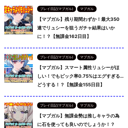
プレイ日記(マブガル)
マブガル
【マブガル】残り期間わずか！最大350
連でリュシーを狙うガチャ結果はいか
に！？【無課金162日目】
プレイ日記(マブガル)
マブガル
【マブガル】スマート属性リュシーがほ
しい！でもピック率0.75%はエグすぎる…
どうする！？【無課金155日目】
プレイ日記(マブガル)
マブガル
【マブガル】無課金勢は推しキャラの為
に石を使っても良いのでしょうか！？