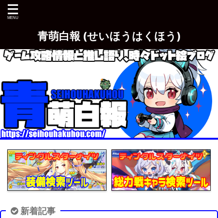
青萌白報 (せいほうはくほう)
新着記事