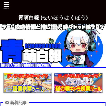
青萌白報 (せいほうはくほう)
新着記事