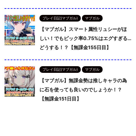
プレイ日記(マブガル)
マブガル
【マブガル】スマート属性リュシーがほ
しい！でもピック率0.75%はエグすぎる…
どうする！？【無課金155日目】
プレイ日記(マブガル)
マブガル
【マブガル】無課金勢は推しキャラの為
に石を使っても良いのでしょうか！？
【無課金151日目】