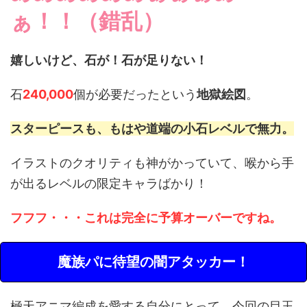
ぁ！！（錯乱）
嬉しいけど、石が！石が足りない！
石
240,000
個が必要だったという
地獄絵図
。
スターピースも、もはや道端の小石レベルで無力。
イラストのクオリティも神がかっていて、喉から手
が出るレベルの限定キャラばかり！
フフフ・・・これは完全に予算オーバーですね。
魔族パに待望の闇アタッカー！
極天アニマ編成を愛する自分にとって、今回の目玉