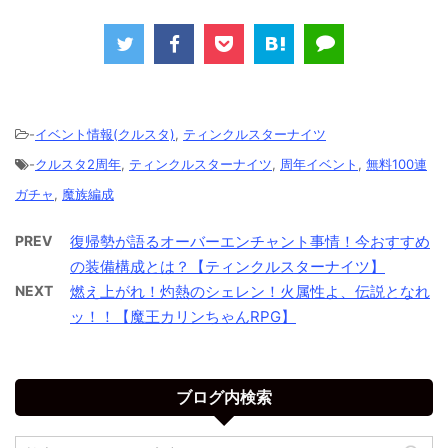
-
イベント情報(クルスタ)
,
ティンクルスターナイツ
-
クルスタ2周年
,
ティンクルスターナイツ
,
周年イベント
,
無料100連
ガチャ
,
魔族編成
PREV
復帰勢が語るオーバーエンチャント事情！今おすすめ
の装備構成とは？【ティンクルスターナイツ】
NEXT
燃え上がれ！灼熱のシェレン！火属性よ、伝説となれ
ッ！！【魔王カリンちゃんRPG】
ブログ内検索