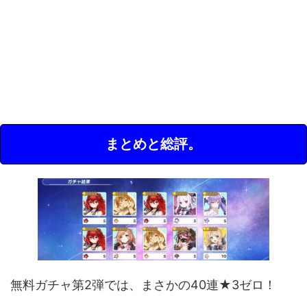
まとめと総評。
無料ガチャ第2弾では、まさかの40連★3ゼロ！