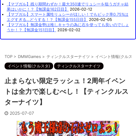
【マブガル】残り期間わずか！最大350連でリュシーを狙うガチャ結
果はいかに！？【無課金162日目】
2026-02-12
【マブガル】スマート属性リュシーがほしい！でもピック率0.75%は
エグすぎる…どうする！？【無課金155日目】
2026-02-05
【マブガル】無課金勢は推しキャラの為に石を使っても良いのでしょ
うか！？【無課金151日目】
2026-02-02
TOP
>
DMMGames
>
ティンクルスターナイツ
>
イベント情報(クルスタ
イベント情報(クルスタ)
ティンクルスターナイツ
止まらない限定ラッシュ！2周年イベン
トは全力で楽しむべし！【ティンクルス
ターナイツ】
2025-07-07