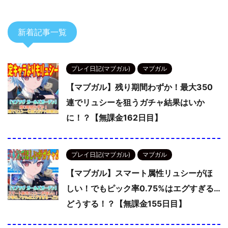
新着記事一覧
プレイ日記(マブガル)
マブガル
【マブガル】残り期間わずか！最大350
連でリュシーを狙うガチャ結果はいか
に！？【無課金162日目】
プレイ日記(マブガル)
マブガル
【マブガル】スマート属性リュシーがほ
しい！でもピック率0.75%はエグすぎる…
どうする！？【無課金155日目】