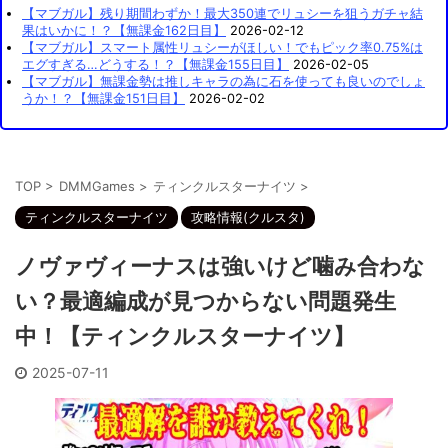
【マブガル】残り期間わずか！最大350連でリュシーを狙うガチャ結
果はいかに！？【無課金162日目】
2026-02-12
【マブガル】スマート属性リュシーがほしい！でもピック率0.75%は
エグすぎる…どうする！？【無課金155日目】
2026-02-05
【マブガル】無課金勢は推しキャラの為に石を使っても良いのでしょ
うか！？【無課金151日目】
2026-02-02
TOP
>
DMMGames
>
ティンクルスターナイツ
>
ティンクルスターナイツ
攻略情報(クルスタ)
ノヴァヴィーナスは強いけど噛み合わな
い？最適編成が見つからない問題発生
中！【ティンクルスターナイツ】
2025-07-11