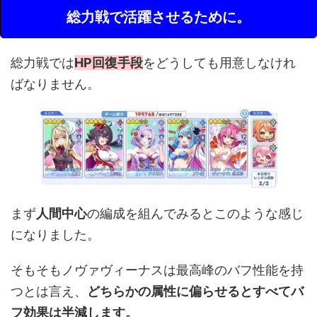
総力戦で活躍させるために。
総力戦では
HP回復手段
をどうしても用意しなけれ
ばなりません。
まず
人間中心
の編成を組んでみるとこのような感じ
になりました。
そもそもノヴァヴィーナスは最高峰のバフ性能を持
つとは言え、
どちらかの属性に偏らせるとすべてバ
フ効果は半減します。