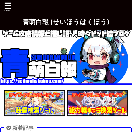
青萌白報 (せいほうはくほう)
新着記事