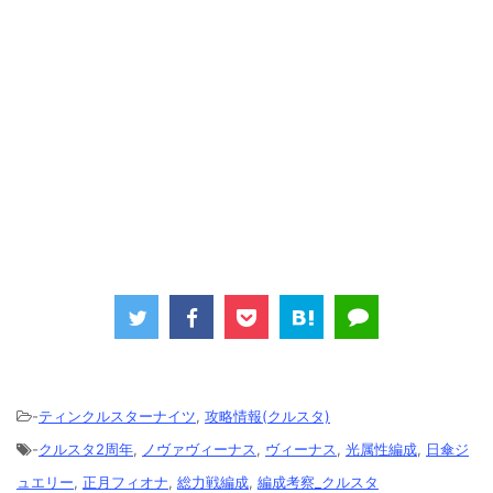
-
ティンクルスターナイツ
,
攻略情報(クルスタ)
-
クルスタ2周年
,
ノヴァヴィーナス
,
ヴィーナス
,
光属性編成
,
日傘ジ
ュエリー
,
正月フィオナ
,
総力戦編成
,
編成考察_クルスタ