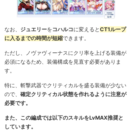
なお、
ジュエリー
を
コハルコ
に変えると
CT1ループ
に入るまでの時間が短縮
できます。
ただし、ノヴァヴィーナスにクリ率を上げる装備が
必須になるため、装備構成を見直す必要がありま
す。
特に、斬撃武器でクリティカルを盛る装備が少ない
ので、
確定クリティカル状態を作れるように注意が
必要です。
また、この編成では以下のスキルをLvMAX推奨と
しています。