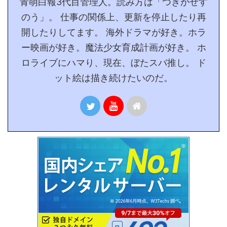
青萌白報3代目管理人。読み方は「つきかぜす
のう」。 仕事の関係上、更新を停止したり再
開したりしてます。 海外ドラマが好き。ホラ
ー映画が好き。魔法少女育成計画が好き。 ホ
ロライブにハマり、現在、ぼたスバ推し。 ド
ット絵は描き続けたいのだ。