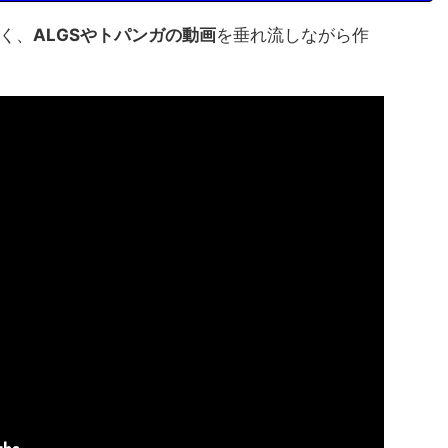
く、
ALGSやトパンガの動画
を垂れ流しながら作