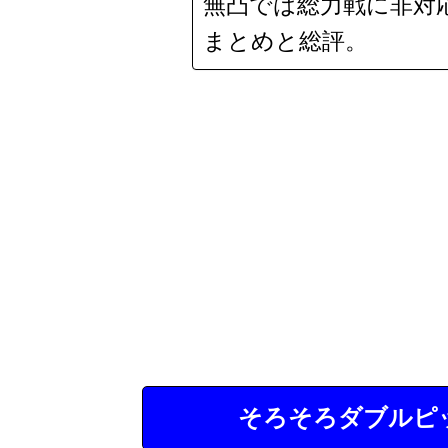
無凸では総力戦に非対
まとめと総評。
そろそろダブルピ