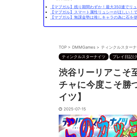
【マブガル】残り期間わずか！最大350連でリュ
【マブガル】スマート属性リュシーがほしい！でも
【マブガル】無課金勢は推しキャラの為に石を使
TOP
>
DMMGames
>
ティンクルスターナ
ティンクルスターナイツ
プレイ日記(
渋谷リーリアこそ
チャに今度こそ勝
イツ】
2025-07-15