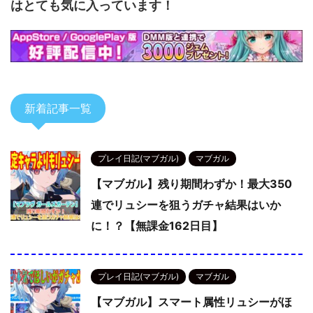
はとても気に入っています！
新着記事一覧
プレイ日記(マブガル)
マブガル
【マブガル】残り期間わずか！最大350
連でリュシーを狙うガチャ結果はいか
に！？【無課金162日目】
プレイ日記(マブガル)
マブガル
【マブガル】スマート属性リュシーがほ