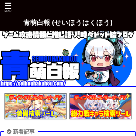
青萌白報 (せいほうはくほう)
新着記事