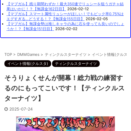
【マブガル】残り期間わずか！最大350連でリュシーを狙うガチャ結
果はいかに！？【無課金162日目】
2026-02-12
【マブガル】スマート属性リュシーがほしい！でもピック率0.75%は
エグすぎる…どうする！？【無課金155日目】
2026-02-05
【マブガル】無課金勢は推しキャラの為に石を使っても良いのでしょ
うか！？【無課金151日目】
2026-02-02
TOP
>
DMMGames
>
ティンクルスターナイツ
>
イベント情報(クルスタ
イベント情報(クルスタ)
ティンクルスターナイツ
そうりょくせんが開幕！総力戦の練習す
るのにもってこいです！【ティンクルス
ターナイツ】
2025-07-24