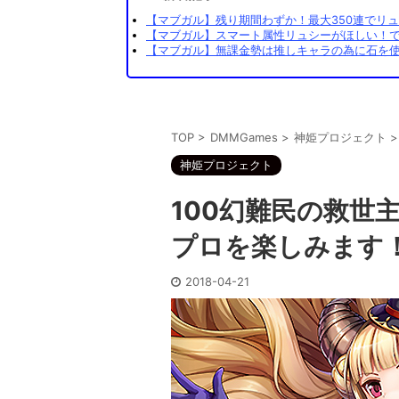
【マブガル】残り期間わずか！最大350連でリュ
【マブガル】スマート属性リュシーがほしい！でも
【マブガル】無課金勢は推しキャラの為に石を使
TOP
>
DMMGames
>
神姫プロジェクト
>
神姫プロジェクト
100幻難民の救世
プロを楽しみます
2018-04-21