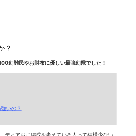
か？
100幻難民やお財布に優しい最強幻獣でした！
局強いの？
、ディアおじ編成を考えている人って結構少ない