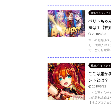
神姫プロジェクト
ベリトちゃ
法は？【神
2019/6/23
本日のお題はベ
ん。 管理人のモ
で、とても可愛い
神姫プロジェクト
ここは愚か
ントとは？
2019/6/22
こんな事すらせ
の幻武器編成は
【神姫プロジェク