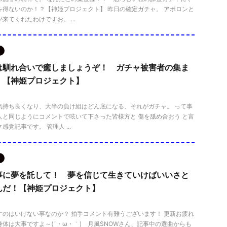
を得ないのか！？【神姫プロジェクト】 昨日の確定ガチャ。 アポロンと
来てくれたわけですお。 ...
は馴れ合いで癒しましょうぞ！ ガチャ被害者の集ま
！【神姫プロジェクト】
気持ち良くなり、大半の負け組はどん底になる、それがガチャ。 って事
人と同じようにコメントで呟いて下さった皆様方と 傷を舐め合おう と言
覚記事です。 管理人 ...
事に夢を託して！ 夢を信じて生きていけばいいさと
んだ！【神姫プロジェクト】
すのはいけない事なのか？ 拍手コメント有難うございます！ 更新お疲れ
体は大事ですよ～(´・ω・｀) 月風SNOWさん、記事中の選曲からも