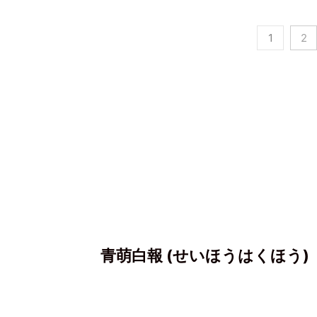
1
2
青萌白報 (せいほうはくほう)