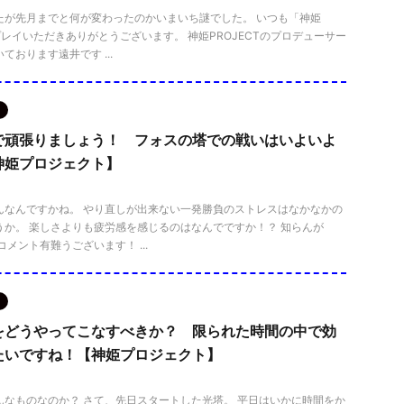
たが先月までと何が変わったのかいまいち謎でした。 いつも「神姫
をプレイいただきありがとうございます。 神姫PROJECTのプロデューサー
ております遠井です ...
で頑張りましょう！ フォスの塔での戦いはいよいよ
神姫プロジェクト】
んなんですかね。 やり直しが出来ない一発勝負のストレスはなかなかの
うか。 楽しさよりも疲労感を感じるのはなんでですか！？ 知らんが
コメント有難うございます！ ...
をどうやってこなすべきか？ 限られた時間の中で効
たいですね！【神姫プロジェクト】
んなものなのか？ さて、先日スタートした光塔。 平日はいかに時間をか