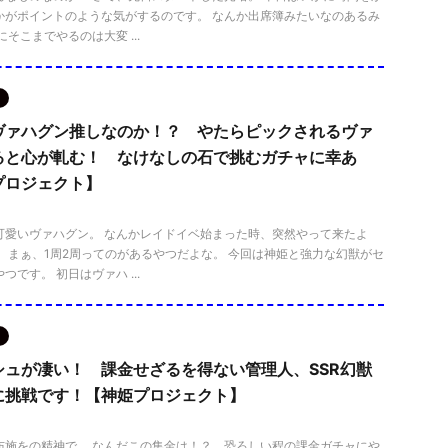
かがポイントのような気がするのです。 なんか出席簿みたいなのあるみ
そこまでやるのは大変 ...
ヴァハグン推しなのか！？ やたらピックされるヴァ
ると心が軋む！ なけなしの石で挑むガチャに幸あ
プロジェクト】
可愛いヴァハグン。 なんかレイドイベ始まった時、突然やって来たよ
 まぁ、1周2周ってのがあるやつだよな。 今回は神姫と強力な幻獣がセ
です。 初日はヴァハ ...
シュが凄い！ 課金せざるを得ない管理人、SSR幻獣
に挑戦です！【神姫プロジェクト】
布施をの精神で。 なんだこの集金は！？ 恐ろしい程の課金ガチャにや