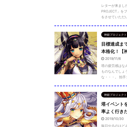
レターが来まし
PROJECT」
をさせていただい
神姫プロジェクト
目標達成ま
本格化！【
2019/11/6
塔の疲労感はな
ものなんでしょ
な・・・。 拍手
神姫プロジェクト
塔イベント
率よく行き
2019/10/30
毎日やるのはど