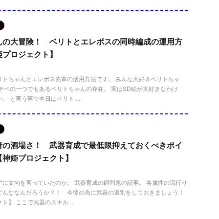
んの大冒険！ ベリトとエレボスの同時編成の運用方
姫プロジェクト】
リトちゃんとエレボス先輩の活用方法です。 みんな大好きベリトちゃ
チベの一つでもあるベリトちゃんの存在。 実はSD絵が大好きなわけ
。 と言う事で本日はベリト ...
者の酒場さ！ 武器育成で最低限抑えておくべきポイ
【神姫プロジェクト】
ずに文句を言っていたのか。 武器育成の餌問題の記事。 各属性の流行り
どんななんだろうか？！ 今後の為に武器の選別をしておきましょう！
ト】 ここで武器のスキル ...