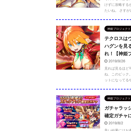
けずに攻略する
たいね。 さすがに
神姫プロジェクト
テクロスは
ハグンを見
れ！【神姫
2019/9/26
見れば見るほど
ね、このピック。
ットになってるやつ
神姫プロジェクト
ガチャラッ
確定ガチャ
2019/8/2
良い結果にはお