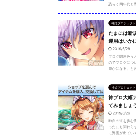
恐らく同年代と思
神姫プロジェクト
たまには新規
運用はいか
2019/6/28
ブログ関連色々
のでブログにつ
疎かになる、と言
神姫プロジェクト
神プロ大幅
てみましょ
2019/6/26
独自の道を歩む
ったにも関わら
に弊害が出ていて