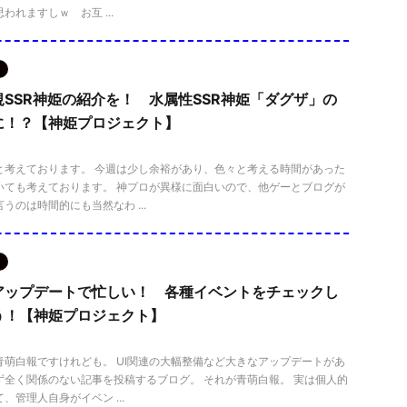
われますしｗ お互 ...
SSR神姫の紹介を！ 水属性SSR神姫「ダグザ」の
に！？【神姫プロジェクト】
と考えております。 今週は少し余裕があり、色々と考える時間があった
いても考えております。 神プロが異様に面白いので、他ゲーとブログが
うのは時間的にも当然なわ ...
アップデートで忙しい！ 各種イベントをチェックし
う！【神姫プロジェクト】
青萌白報ですけれども。 UI関連の大幅整備など大きなアップデートがあ
ず全く関係のない記事を投稿するブログ。 それが青萌白報。 実は個人的
、管理人自身がイベン ...