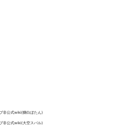
非公式wiki(獅白ぼたん)
非公式wiki(大空スバル)