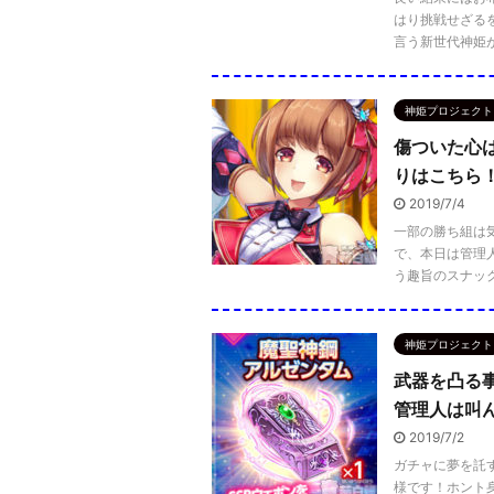
はり挑戦せざる
言う新世代神姫が
神姫プロジェクト
傷ついた心
りはこちら
2019/7/4
一部の勝ち組は
で、本日は管理
う趣旨のスナック感
神姫プロジェクト
武器を凸る
管理人は叫
2019/7/2
ガチャに夢を託
様です！ホント身