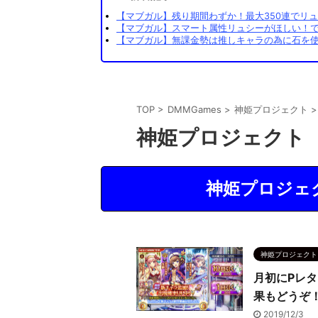
【マブガル】残り期間わずか！最大350連でリュ
【マブガル】スマート属性リュシーがほしい！でも
【マブガル】無課金勢は推しキャラの為に石を使
TOP
>
DMMGames
>
神姫プロジェクト
>
神姫プロジェクト
神姫プロジェ
神姫プロジェクト
月初にPレ
果もどうぞ
2019/12/3