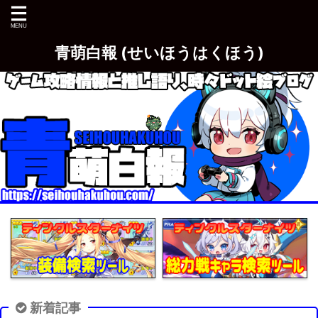
青萌白報 (せいほうはくほう)
新着記事