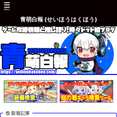
青萌白報 (せいほうはくほう)
新着記事