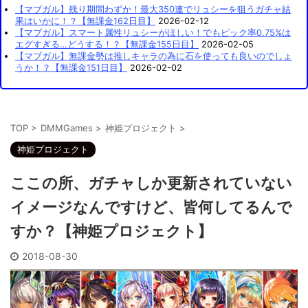
【マブガル】残り期間わずか！最大350連でリュシーを狙うガチャ結
果はいかに！？【無課金162日目】
2026-02-12
【マブガル】スマート属性リュシーがほしい！でもピック率0.75%は
エグすぎる…どうする！？【無課金155日目】
2026-02-05
【マブガル】無課金勢は推しキャラの為に石を使っても良いのでしょ
うか！？【無課金151日目】
2026-02-02
TOP
>
DMMGames
>
神姫プロジェクト
>
神姫プロジェクト
ここの所、ガチャしか更新されていない
イメージなんですけど、皆何してるんで
すか？【神姫プロジェクト】
2018-08-30