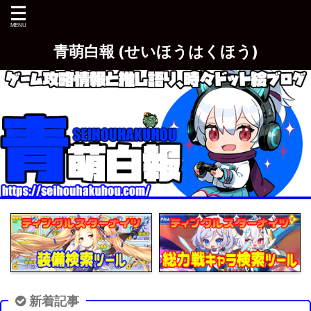
青萌白報 (せいほうはくほう)
新着記事