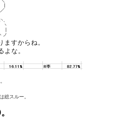
りますからね。
るよな。
認。
ャは総スルー。
0。