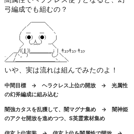
弓編成でも組むの？
いや、実は流れは組んでみたのよ！
中間目標 → ヘラクレス上位の開放 → 光属性
の幻斧編成に組み込む
闇強カタスを乱獲して、闇マグナ集め → 闇神姫
のアクセ開放を進めつつ、S英霊素材集め
信玄上位実装 → 信玄上位を闇属性で開放 →