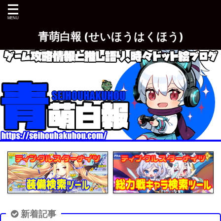
青萌白報 (せいほうはくほう)
新着記事