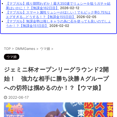
【マブガル】残り期間わずか！最大350連でリュシーを狙うガチャ結
果はいかに！？【無課金162日目】
2026-02-12
【マブガル】スマート属性リュシーがほしい！でもピック率0.75%は
エグすぎる…どうする！？【無課金155日目】
2026-02-05
【マブガル】無課金勢は推しキャラの為に石を使っても良いのでしょ
うか！？【無課金151日目】
2026-02-02
TOP
>
DMMGames
>
ウマ娘
>
ウマ娘
ジェミニ杯オープンリーグラウンド2開
始！ 強力な相手に勝ち決勝Ａグループ
への切符は掴めるのか！？【ウマ娘】
2022-06-17