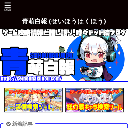
青萌白報 (せいほうはくほう)
新着記事