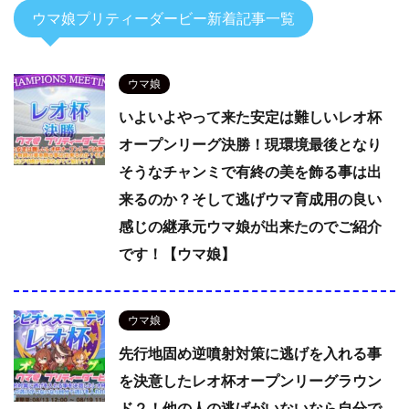
ウマ娘プリティーダービー新着記事一覧
ウマ娘
いよいよやって来た安定は難しいレオ杯
オープンリーグ決勝！現環境最後となり
そうなチャンミで有終の美を飾る事は出
来るのか？そして逃げウマ育成用の良い
感じの継承元ウマ娘が出来たのでご紹介
です！【ウマ娘】
ウマ娘
先行地固め逆噴射対策に逃げを入れる事
を決意したレオ杯オープンリーグラウン
ド２！他の人の逃げがいないなら自分で