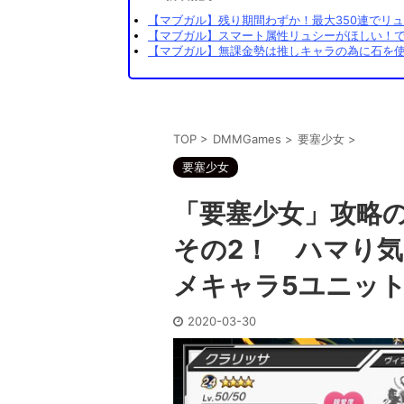
【マブガル】残り期間わずか！最大350連でリュ
【マブガル】スマート属性リュシーがほしい！でも
【マブガル】無課金勢は推しキャラの為に石を使
TOP
>
DMMGames
>
要塞少女
>
要塞少女
「要塞少女」攻略
その2！ ハマり
メキャラ5ユニッ
2020-03-30