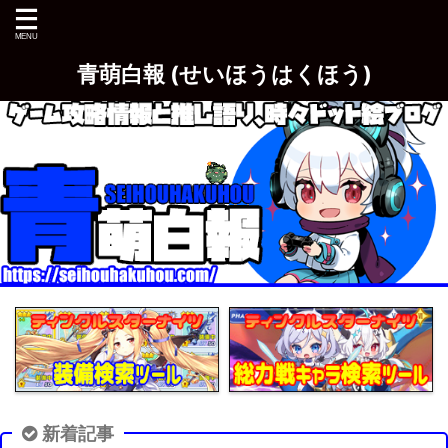
青萌白報 (せいほうはくほう)
新着記事