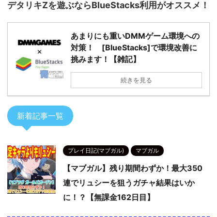
デタリキZを遊ぶならBlueStacks利用がオススメ！
あまりにも重いDMMゲーム環境への
対策！ [BlueStacks]で環境改善に
挑みます！【雑記】
続きを見る
新着記事一覧
プレイ日記(マブガル)
マブガル
【マブガル】残り期間わずか！最大350
連でリュシーを狙うガチャ結果はいか
に！？【無課金162日目】