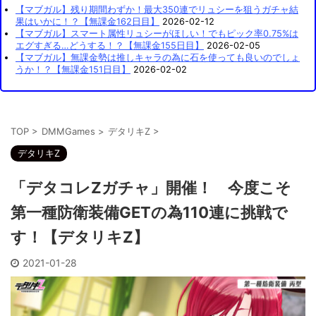
【マブガル】残り期間わずか！最大350連でリュシーを狙うガチャ結
果はいかに！？【無課金162日目】
2026-02-12
【マブガル】スマート属性リュシーがほしい！でもピック率0.75%は
エグすぎる…どうする！？【無課金155日目】
2026-02-05
【マブガル】無課金勢は推しキャラの為に石を使っても良いのでしょ
うか！？【無課金151日目】
2026-02-02
TOP
>
DMMGames
>
デタリキZ
>
デタリキZ
「デタコレZガチャ」開催！ 今度こそ
第一種防衛装備GETの為110連に挑戦で
す！【デタリキZ】
2021-01-28