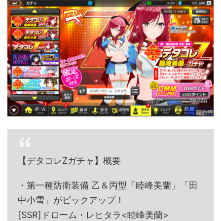
【デタコレZガチャ】概要
・第一種防衛装備 乙＆丙型「睦峰美蘭」「田
中小雪」がピックアップ！
[SSR]ドローム・レヒタラ<睦峰美蘭>