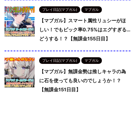
プレイ日記(マブガル)
マブガル
【マブガル】スマート属性リュシーがほ
しい！でもピック率0.75%はエグすぎる…
どうする！？【無課金155日目】
プレイ日記(マブガル)
マブガル
【マブガル】無課金勢は推しキャラの為
に石を使っても良いのでしょうか！？
【無課金151日目】