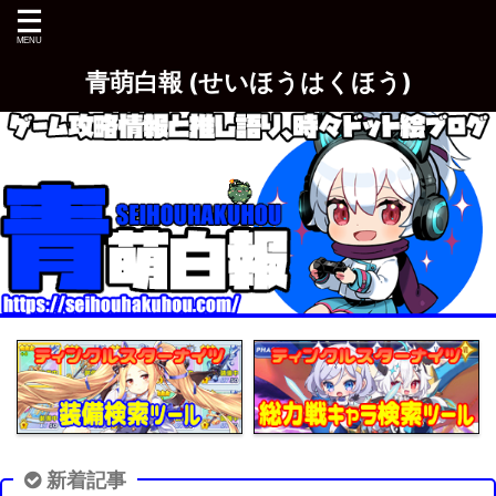
青萌白報 (せいほうはくほう)
新着記事