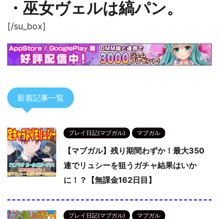
・巫女ヴェルは縞パン。
[/su_box]
新着記事一覧
プレイ日記(マブガル)
マブガル
【マブガル】残り期間わずか！最大350
連でリュシーを狙うガチャ結果はいか
に！？【無課金162日目】
プレイ日記(マブガル)
マブガル