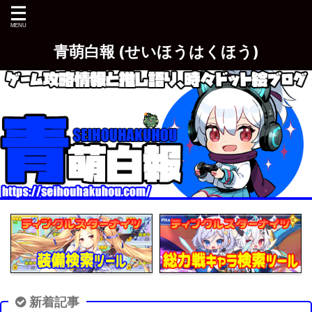
青萌白報 (せいほうはくほう)
新着記事