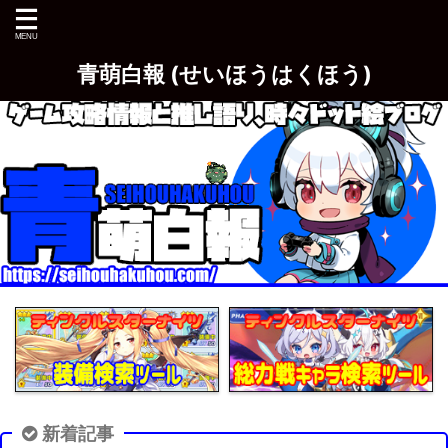
青萌白報 (せいほうはくほう)
新着記事