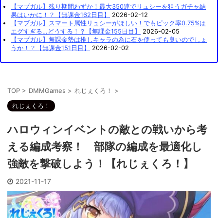
【マブガル】残り期間わずか！最大350連でリュシーを狙うガチャ結
果はいかに！？【無課金162日目】
2026-02-12
【マブガル】スマート属性リュシーがほしい！でもピック率0.75%は
エグすぎる…どうする！？【無課金155日目】
2026-02-05
【マブガル】無課金勢は推しキャラの為に石を使っても良いのでしょ
うか！？【無課金151日目】
2026-02-02
TOP
>
DMMGames
>
れじぇくろ！
>
れじぇくろ！
ハロウィンイベントの敵との戦いから考
える編成考察！ 部隊の編成を最適化し
強敵を撃破しよう！【れじぇくろ！】
2021-11-17